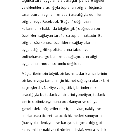
Üçüncü taraf uygulamalar, araçlar, pencere öğeleri
ve eklentiler aracılığıyla toplanan bilgiler (üçüncü
taraf oturum açma hizmetleri aracılığıyla edinilen
bilgiler veya Facebook "Beğen" düğmesini
kullanmanız hakkında bilgiler gibi) doğrudan bu
özellikleri sağlayan taraflarca toplanmaktadır. Bu
bilgiler söz konusu özelliklerin sağlayıcılarının
uyguladığı gizlilik politikalarına tabidir ve
onlinehavakargo bu hizmet sağlayıcıların bilgi
uygulamalarından sorumlu değildir.
Müşterilerimizin büyük bir kısmı, tedarik zincirlerinin
bir kısmı veya tamamı için hizmet sağlayıcı olarak bizi
seçmişlerdir. Nakliye ve lojistik iş birimlerimiz
aracılığıyla bu tedarik zincirlerini yönetiyor, tedarik
zinciri optimizasyonuna odaklanıyor ve dünya
genelindeki müşterilerimiz için navlun, nakliye ve
uluslararası ticaret - aracılık hizmetleri sunuyoruz
(havayolu, denizyolu ve karayolu taşımacılığı gibi
kapsamlı bir nakliye çözümleri ağıyla). Ayrıca, sağlık,