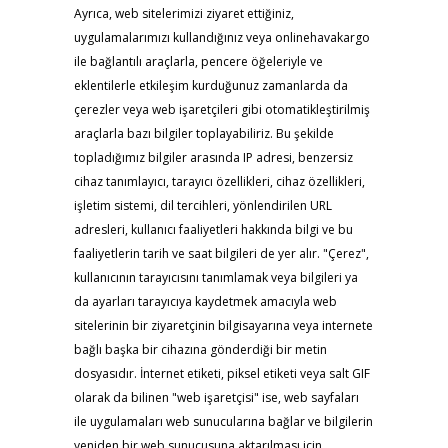
Ayrıca, web sitelerimizi ziyaret ettiğiniz,
uygulamalarımızı kullandığınız veya onlinehavakargo
ile bağlantılı araçlarla, pencere öğeleriyle ve
eklentilerle etkileşim kurduğunuz zamanlarda da
çerezler veya web işaretçileri gibi otomatikleştirilmiş
araçlarla bazı bilgiler toplayabiliriz. Bu şekilde
topladığımız bilgiler arasında IP adresi, benzersiz
cihaz tanımlayıcı, tarayıcı özellikleri, cihaz özellikleri,
işletim sistemi, dil tercihleri, yönlendirilen URL
adresleri, kullanıcı faaliyetleri hakkında bilgi ve bu
faaliyetlerin tarih ve saat bilgileri de yer alır. "Çerez",
kullanıcının tarayıcısını tanımlamak veya bilgileri ya
da ayarları tarayıcıya kaydetmek amacıyla web
sitelerinin bir ziyaretçinin bilgisayarına veya internete
bağlı başka bir cihazına gönderdiği bir metin
dosyasıdır. İnternet etiketi, piksel etiketi veya salt GIF
olarak da bilinen "web işaretçisi" ise, web sayfaları
ile uygulamaları web sunucularına bağlar ve bilgilerin
yeniden bir web sunucusuna aktarılması için