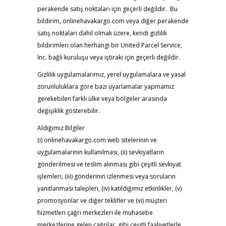
perakende satış noktaları için geçerli değildir. Bu
bildirim, onlinehavakargo.com veya diğer perakende
satış noktaları dahil olmak üzere, kendi gizlilik
bildirimleri olan herhangi bir United Parcel Service,
Inc. bağlı kuruluşu veya iştiraki için geçerli değildir.
Gizlilik uygulamalarımız, yerel uygulamalara ve yasal
zorunluluklara göre bazı uyarlamalar yapmamız
gerekebilen farklı ülke veya bölgeler arasında
değişiklik gösterebilir.
Aldığımız Bilgiler
(i) onlinehavakargo.com web sitelerinin ve
uygulamalarının kullanılması, (ii) sevkiyatların
gönderilmesi ve teslim alınması gibi çeşitli sevkiyat
işlemleri, (iii) gönderinin izlenmesi veya soruların
yanıtlanması talepleri, (iv) katıldığımız etkinlikler, (v)
promosyonlar ve diğer teklifler ve (vi) müşteri
hizmetleri çağrı merkezleri ile muhasebe
merkezlerine gelen çağrılar, gibi çeşitli faaliyetlerle