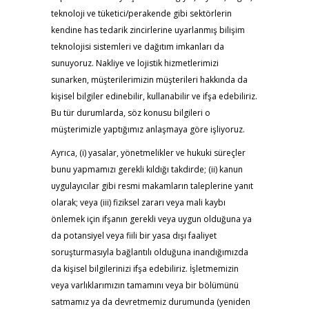
teknoloji ve tüketici/perakende gibi sektörlerin
kendine has tedarik zincirlerine uyarlanmış bilişim
teknolojisi sistemleri ve dağıtım imkanları da
sunuyoruz. Nakliye ve lojistik hizmetlerimizi
sunarken, müşterilerimizin müşterileri hakkında da
kişisel bilgiler edinebilir, kullanabilir ve ifşa edebiliriz.
Bu tür durumlarda, söz konusu bilgileri o
müşterimizle yaptığımız anlaşmaya göre işliyoruz.
Ayrıca, (i) yasalar, yönetmelikler ve hukuki süreçler
bunu yapmamızı gerekli kıldığı takdirde; (ii) kanun
uygulayıcılar gibi resmi makamların taleplerine yanıt
olarak; veya (iii) fiziksel zararı veya mali kaybı
önlemek için ifşanın gerekli veya uygun olduğuna ya
da potansiyel veya fiili bir yasa dışı faaliyet
soruşturmasıyla bağlantılı olduğuna inandığımızda
da kişisel bilgilerinizi ifşa edebiliriz. İşletmemizin
veya varlıklarımızın tamamını veya bir bölümünü
satmamız ya da devretmemiz durumunda (yeniden